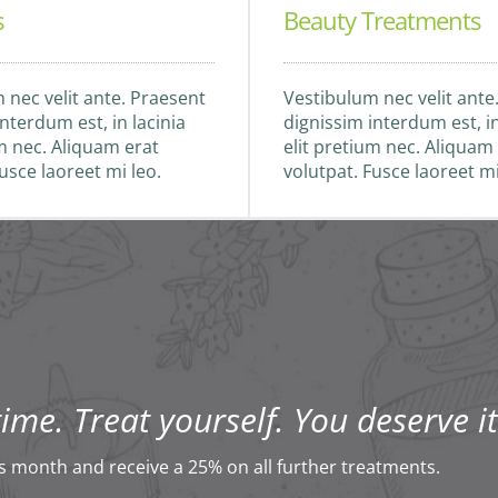
s
Beauty Treatments
 nec velit ante. Praesent
Vestibulum nec velit ante
nterdum est, in lacinia
dignissim interdum est, in
um nec. Aliquam erat
elit pretium nec. Aliquam
usce laoreet mi leo.
volutpat. Fusce laoreet mi
me. Treat yourself. You deserve it
s month and receive a 25% on all further treatments.