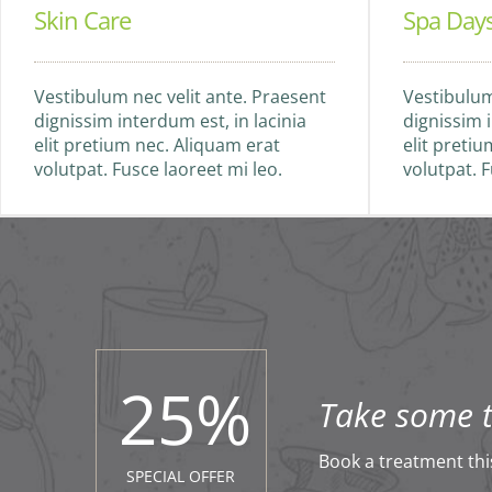
Skin Care
Spa Day
Vestibulum nec velit ante. Praesent
Vestibulum
dignissim interdum est, in lacinia
dignissim i
elit pretium nec. Aliquam erat
elit preti
volutpat. Fusce laoreet mi leo.
volutpat. F
25
%
Take some ti
Book a treatment thi
SPECIAL OFFER