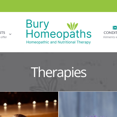
NTS
CONDI
offer
Ailments 
Therapies