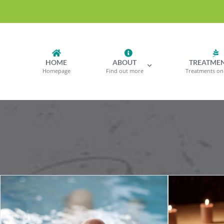
Skip
to
content
HOME
ABOUT
TREATME
Homepage
Find out more
Treatments on 