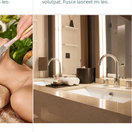
 leo.
volutpat. Fusce laoreet mi leo.