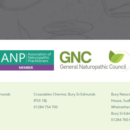
Edmunds
Croasdales Chemist, Bury St Edmunds
Bury Natura
IP33 1BJ
House, Sud
01284 754 700
Whelnetha
Bury St Ed
01284 760 