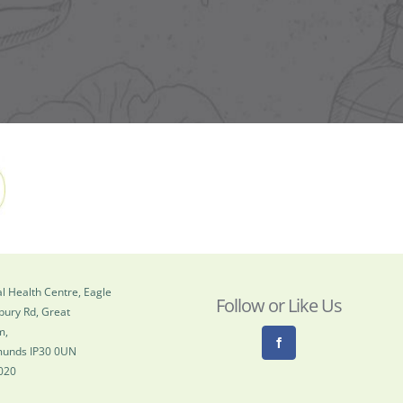
l Health Centre, Eagle
Follow or Like Us
bury Rd, Great
m,
munds IP30 0UN
020