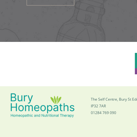
The Self Centre, Bury St 
IP32 7AR
01284 769 090